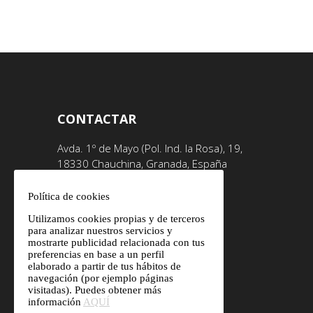
CONTACTAR
Avda. 1º de Mayo (Pol. Ind. la Rosa), 19,
18330 Chauchina, Granada, España
(+34) 958 446 270
Política de cookies
Utilizamos cookies propias y de terceros
(+34) 657 903 322
para analizar nuestros servicios y
mostrarte publicidad relacionada con tus
preferencias en base a un perfil
elaborado a partir de tus hábitos de
navegación (por ejemplo páginas
visitadas). Puedes obtener más
información
AQUÍ