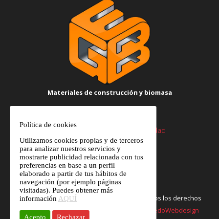
Materiales de construcción y biomasa
Política de cookies
Aviso legal
|
Politica de privacidad
Utilizamos cookies propias y de terceros
para analizar nuestros servicios y
mostrarte publicidad relacionada con tus
preferencias en base a un perfil
elaborado a partir de tus hábitos de
navegación (por ejemplo páginas
visitadas). Puedes obtener más
Copyright © 2020
Enrique Garcia Berrido
/ Todos los derechos
información
AQUÍ
reservados. /
Aviso Legal
/ Desarrollo por
ToledoWebdesign
Acepto
Rechazar